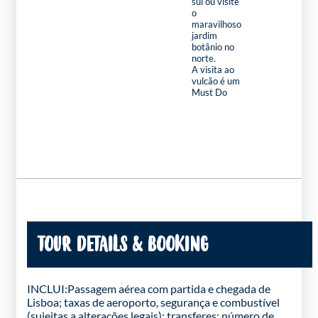
sul ou visite
o
maravilhoso
jardim
botânio no
norte.
A visita ao
vulcão é um
Must Do
TOUR DETAILS & BOOKING
INCLUI:Passagem aérea com partida e chegada de
Lisboa; taxas de aeroporto, segurança e combustível
(sujeitas a alterações legais); transferes; número de