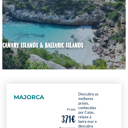
CANARY ISLANDS & BALEARIC ISLANDS
Descubra as
MAJORCA
melhores
praias,
conhecidas
From
por Calas,
371€
relaxe à
beira mar e
descubra