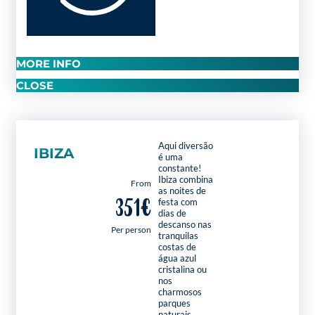
MORE INFO
CLOSE
Aqui diversão
IBIZA
é uma
constante!
Ibiza combina
From
as noites de
351€
festa com
dias de
descanso nas
Per person
tranquilas
costas de
água azul
cristalina ou
nos
charmosos
parques
naturais.