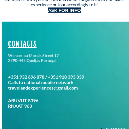
experience or tour accordingly to it!
ASK FOR INFO
CONTACTS
Wenceslau Morais Street 17
2790-448 Queijas Portugal
+351 932 696 878 / +351 918 393 339
Calls to national mobile network
travelandexperiences@gmail.com
ARUVUT 8396
RNAAT 963