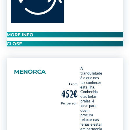
MORE INFO
CLOSE
A
MENORCA
tranquilidade
é o que nos
faz conhecer
From
esta ilha.
452€
Conhecida
elas belas
praias, é
Per person
ideal para
quem
procura
relaxar nas
férias e estar
em harmonia