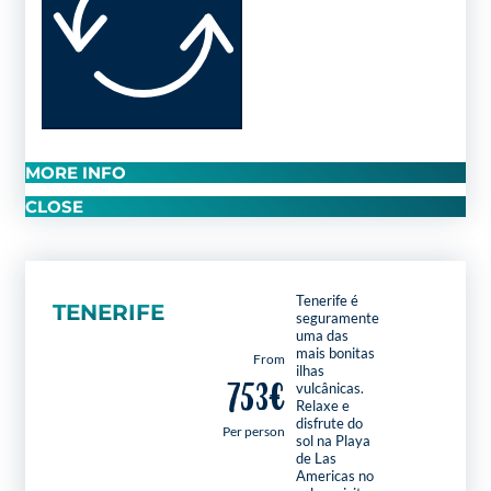
MORE INFO
CLOSE
Tenerife é
TENERIFE
seguramente
uma das
mais bonitas
From
ilhas
753€
vulcânicas.
Relaxe e
disfrute do
Per person
sol na Playa
de Las
Americas no