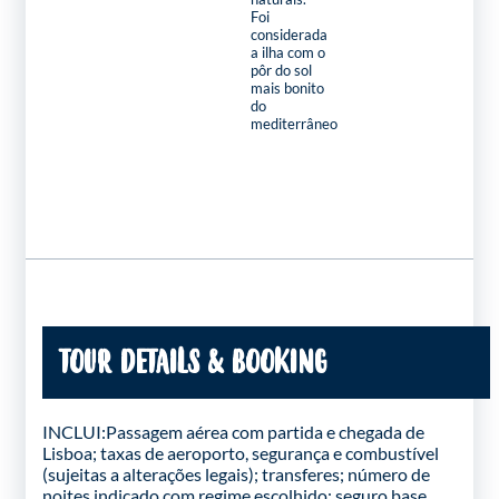
Foi
considerada
a ilha com o
pôr do sol
mais bonito
do
mediterrâneo
TOUR DETAILS & BOOKING
INCLUI:Passagem aérea com partida e chegada de
Lisboa; taxas de aeroporto, segurança e combustível
(sujeitas a alterações legais); transferes; número de
noites indicado com regime escolhido; seguro base