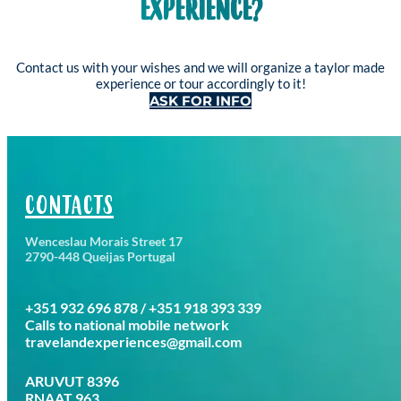
EXPERIENCE?
Contact us with your wishes and we will organize a taylor made
experience or tour accordingly to it!
ASK FOR INFO
CONTACTS
Wenceslau Morais Street 17
2790-448 Queijas Portugal
+351 932 696 878 / +351 918 393 339
Calls to national mobile network
travelandexperiences@gmail.com
ARUVUT 8396
RNAAT 963