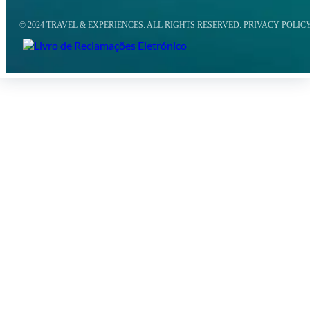
© 2024 TRAVEL & EXPERIENCES. ALL RIGHTS RESERVED. PRIVACY POLIC