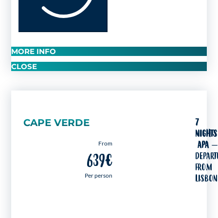
MORE INFO
CLOSE
CAPE VERDE
7
NIGHTS
APA
–
From
DEPART
639€
FROM
Per person
LISBON