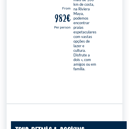
km de costa,
From
na Riviera
Maya,
982€
podemos
encontrar
Per person
praias
espetaculares
com vastas
opções de
lazer e
cultura.
Disfrute a
dois «, com
amigos ou em
família.