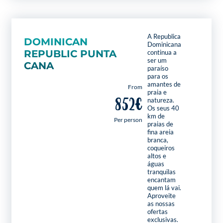
A Republica
DOMINICAN
Dominicana
REPUBLIC PUNTA
continua a
ser um
CANA
paraíso
para os
amantes de
From
praia e
852€
natureza.
Os seus 40
km de
Per person
praias de
fina areia
branca,
coqueiros
altos e
águas
tranquilas
encantam
quem lá vai.
Aproveite
as nossas
ofertas
exclusivas.