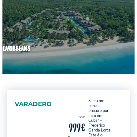
CARIBBEANS
Se eu me
VARADERO
perder,
procure por
mim em
From
Cuba” –
999€
Frederico
Garcia Lorca
Este é o