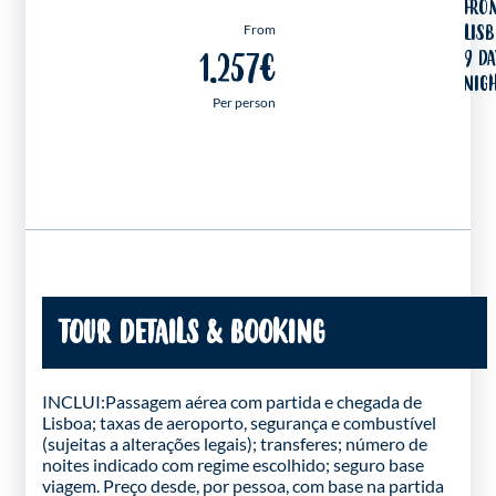
FRO
LIS
From
9 DA
1.257€
NIG
Per person
TOUR DETAILS & BOOKING
INCLUI:Passagem aérea com partida e chegada de
Lisboa; taxas de aeroporto, segurança e combustível
(sujeitas a alterações legais); transferes; número de
noites indicado com regime escolhido; seguro base
viagem. Preço desde, por pessoa, com base na partida