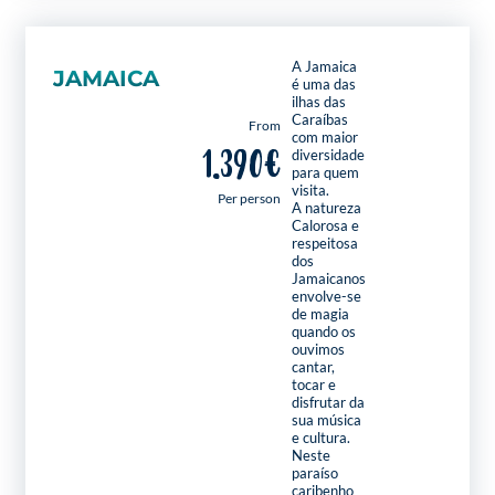
A Jamaica
JAMAICA
é uma das
ilhas das
Caraíbas
From
com maior
1.390€
diversidade
para quem
visita.
Per person
A natureza
Calorosa e
respeitosa
dos
Jamaicanos
envolve-se
de magia
quando os
ouvimos
cantar,
tocar e
disfrutar da
sua música
e cultura.
Neste
paraíso
caribenho