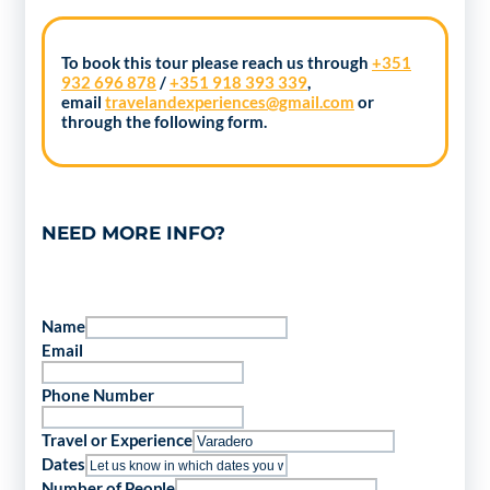
To book this tour please reach us through
+351
932 696 878
/
+351 918 393 339
,
email
travelandexperiences@gmail.com
or
through the following form.
NEED MORE INFO?
Name
Email
Phone Number
Travel or Experience
Dates
Number of People