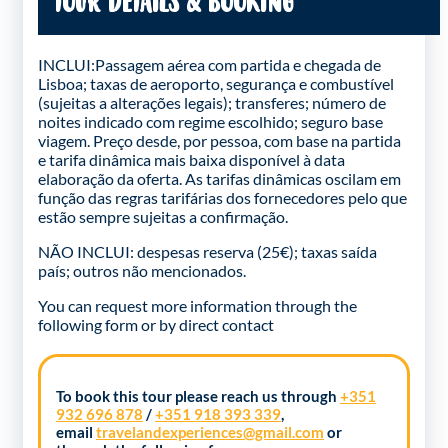
TOUR DETAILS & BOOKING
INCLUI:Passagem aérea com partida e chegada de
Lisboa; taxas de aeroporto, segurança e combustível
(sujeitas a alterações legais); transferes; número de
noites indicado com regime escolhido; seguro base
viagem. Preço desde, por pessoa, com base na partida
e tarifa dinâmica mais baixa disponível à data
elaboração da oferta. As tarifas dinâmicas oscilam em
função das regras tarifárias dos fornecedores pelo que
estão sempre sujeitas a confirmação.
NÃO INCLUI: despesas reserva (25€); taxas saída
país; outros não mencionados.
You can request more information through the
following form
or by direct contact
To book this tour please reach us through
+351
932 696 878
/
+351 918 393 339
,
email
travelandexperiences@gmail.com
or