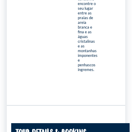
encontre o
seu lugar
entre as
praias de
areia
branca e
fina e as
águas
cristalinas
e as
montanhas
imponentes
e
penhascos
ingremes.