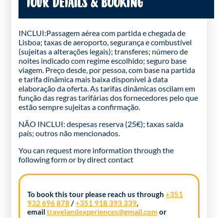
TOUR DETAILS & BOOKING
INCLUI:Passagem aérea com partida e chegada de
Lisboa; taxas de aeroporto, segurança e combustível
(sujeitas a alterações legais); transferes; número de
noites indicado com regime escolhido; seguro base
viagem. Preço desde, por pessoa, com base na partida
e tarifa dinâmica mais baixa disponível à data
elaboração da oferta. As tarifas dinâmicas oscilam em
função das regras tarifárias dos fornecedores pelo que
estão sempre sujeitas a confirmação.
NÃO INCLUI: despesas reserva (25€); taxas saída
país; outros não mencionados.
You can request more information through the
following form
or by direct contact
To book this tour please reach us through
+351
932 696 878
/
+351 918 393 339
,
email
travelandexperiences@gmail.com
or