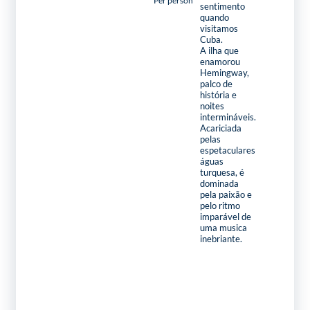
Per person
sentimento
quando
visitamos
Cuba.
A ilha que
enamorou
Hemingway,
palco de
história e
noites
intermináveis.
Acariciada
pelas
espetaculares
águas
turquesa, é
dominada
pela paixão e
pelo ritmo
imparável de
uma musica
inebriante.