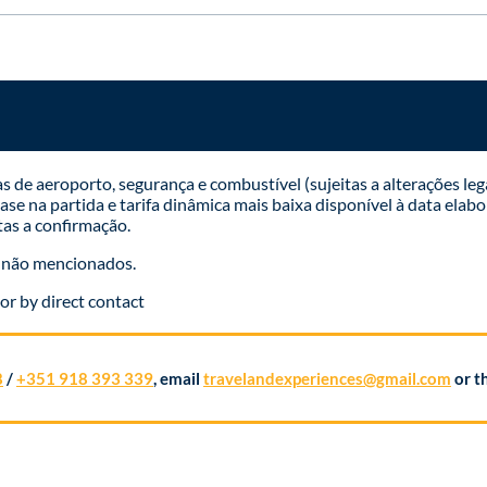
de aeroporto, segurança e combustível (sujeitas a alterações leg
se na partida e tarifa dinâmica mais baixa disponível à data elabo
tas a confirmação.
s não mencionados.
or by direct contact
8
/
+351 918 393 339
, email
travelandexperiences@gmail.com
or t