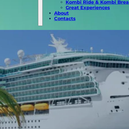
Kombi Ride & Kombi Brea
Great Experiences
About
Contacts