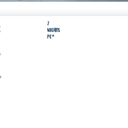
7
s
NIGHTS
a
PC*
s
e