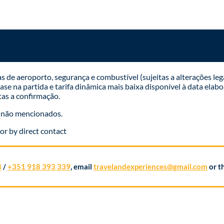
de aeroporto, segurança e combustível (sujeitas a alterações leg
se na partida e tarifa dinâmica mais baixa disponível à data elabo
tas a confirmação.
s não mencionados.
or by direct contact
8
/
+351 918 393 339
, email
travelandexperiences@gmail.com
or t