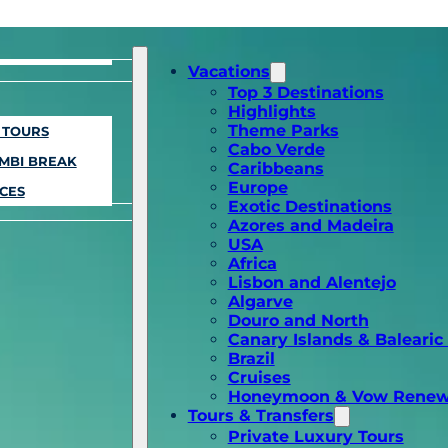
Vacations
Top 3 Destinations
Highlights
Theme Parks
 TOURS
Cabo Verde
OMBI BREAK
Caribbeans
Europe
CES
Exotic Destinations
Azores and Madeira
USA
Africa
Lisbon and Alentejo
Algarve
Douro and North
Canary Islands & Balearic
Brazil
Cruises
Honeymoon & Vow Renew
Tours & Transfers
Private Luxury Tours